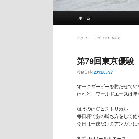
メインメニュー
ホーム
メインコンテンツへ移動
サブコンテンツへ移動
月別アーカイブ:
2012年5月
第79回東京優駿
投稿日時:
2012/05/27
祐一にダービーを勝たせてや
けれど、ワールドエースは年
狙うのは◎ヒストリカル
毎日杯であの勝ち方をして他
今日は一鞍だけのアンカツに
相手は○ワールドエース。