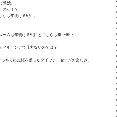
って撃沈。。
たのか！？
しかも年明け６戦目。
ズームも年明け６戦目とこちらも狙い辛い。
ティルドンナで仕方ないのでは？
きっちり出走権を獲ったダイワデッセーがお楽しみ。