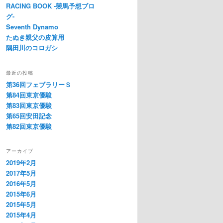
RACING BOOK -競馬予想ブロ
グ-
Seventh Dynamo
たぬき親父の皮算用
隅田川のコロガシ
最近の投稿
第36回フェブラリーＳ
第84回東京優駿
第83回東京優駿
第65回安田記念
第82回東京優駿
アーカイブ
2019年2月
2017年5月
2016年5月
2015年6月
2015年5月
2015年4月