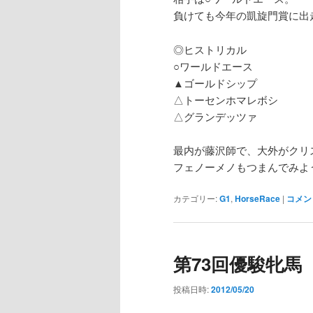
負けても今年の凱旋門賞に出
◎ヒストリカル
○ワールドエース
▲ゴールドシップ
△トーセンホマレボシ
△グランデッツァ
最内が藤沢師で、大外がクリ
フェノーメノもつまんでみよ
カテゴリー:
G1
,
HorseRace
|
コメン
第73回優駿牝馬
投稿日時:
2012/05/20