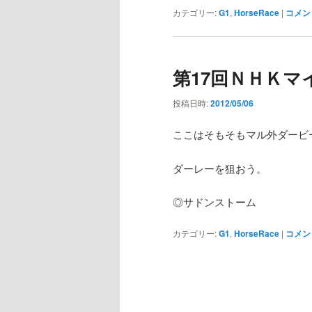
カテゴリー:
G1
,
HorseRace
|
コメン
第17回ＮＨＫマ
投稿日時:
2012/05/06
ここはそもそもマル外ダービ
ダーレーを狙おう。
◎サドンストーム
カテゴリー:
G1
,
HorseRace
|
コメン