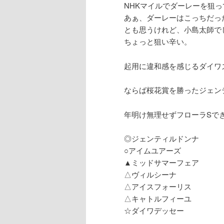
NHKマイルでダーレーを狙
あぁ、ダーレーはこっちだっ
とも思うけれど、小島太師で
ちょっと狙い辛い。
起用に違和感を感じるダイワ
ならば桜花賞を勝ったジェン
年明け無理せずフローラSで
◎ジェンティルドンナ
○アイムユアーズ
▲ミッドサマーフェア
△ヴィルシーナ
△アイスフォーリス
△キャトルフィーユ
☆ダイワデッセー