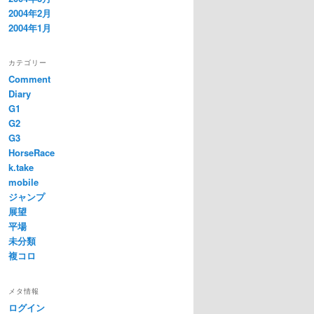
2004年2月
2004年1月
カテゴリー
Comment
Diary
G1
G2
G3
HorseRace
k.take
mobile
ジャンプ
展望
平場
未分類
複コロ
メタ情報
ログイン