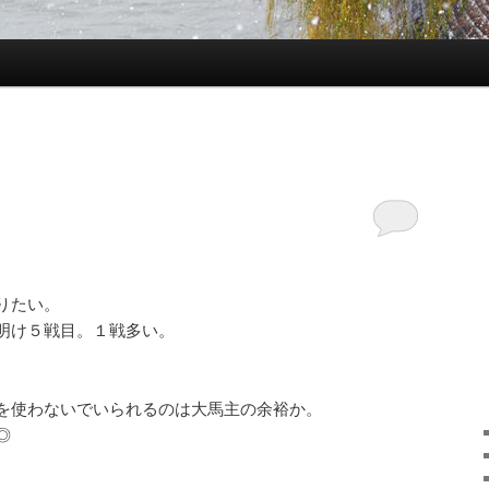
りたい。
明け５戦目。１戦多い。
を使わないでいられるのは大馬主の余裕か。
◎