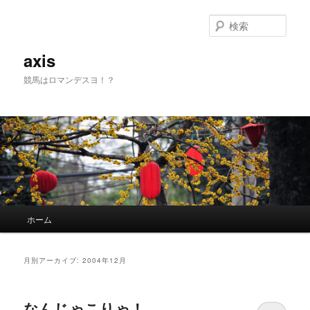
検
索
axis
競馬はロマンデスヨ！？
メインメニュー
ホーム
メインコンテンツへ移動
サブコンテンツへ移動
月別アーカイブ:
2004年12月
なんじゃこりゃ！