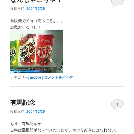
投稿日時:
2004/12/26
自販機でチョコ売ってるよ。。
倉敷おそるべし！
カテゴリー:
mobile
|
コメントをどうぞ
有馬記念
1
投稿日時:
2004/12/26
もう、有馬記念か。
去年は至極簡単なレースだったが、やはり好きにはなれない。