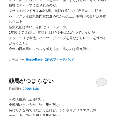
最後にディープに差されるのだ。
フサイチパンドラは3歳牝馬。無理は承知で『斤量差』に期待。
ハーツクライは凱旋門賞に進めなかった上、喉鳴りの言い訳を出
した以上
勝負気配は薄い。今回はペースメーカ。
2年続けて参戦し、着順を上げた外国馬はかつていないが
デットーリは当然、ハーツ、ディープを見ながらレースを進める
だろうことと
今年の日本馬のレベルを考えると、沈むのは考え難い。
カテゴリー:
HorseRace
|
2
件のフィードバック
競馬がつまらない
投稿日時:
2006/11/26
今の現役馬は全部弱い。
全部弱いというか、強い馬が居ない。
特に好きな馬ではなかったけど、シンボリクリスエス以降
それ以上に強いと思える馬が居ない。