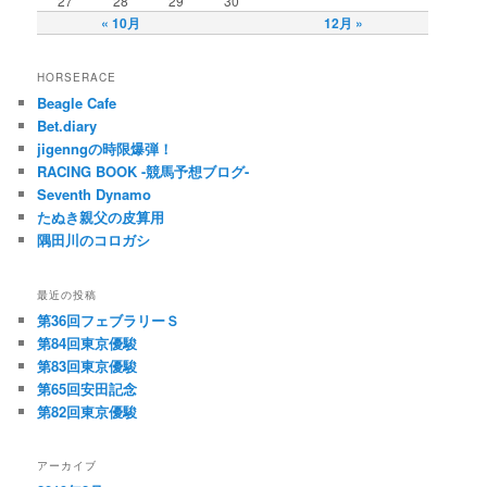
27
28
29
30
« 10月
12月 »
HORSERACE
Beagle Cafe
Bet.diary
jigenngの時限爆弾！
RACING BOOK -競馬予想ブログ-
Seventh Dynamo
たぬき親父の皮算用
隅田川のコロガシ
最近の投稿
第36回フェブラリーＳ
第84回東京優駿
第83回東京優駿
第65回安田記念
第82回東京優駿
アーカイブ