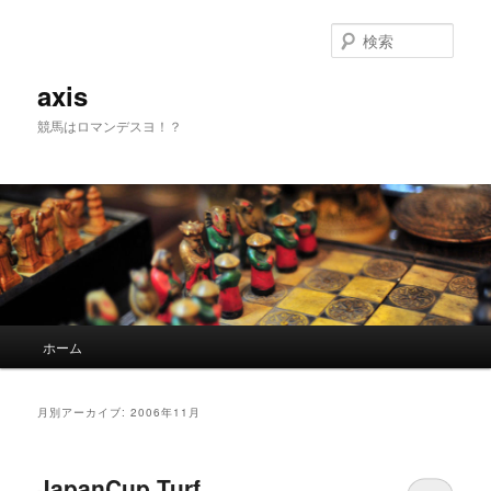
検
索
axis
競馬はロマンデスヨ！？
メインメニュー
ホーム
メインコンテンツへ移動
サブコンテンツへ移動
月別アーカイブ:
2006年11月
JapanCup Turf