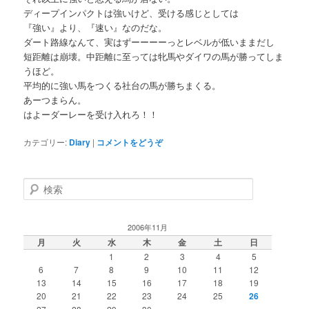
ディープインパクトは強いけど、受ける感じとしては
『強い』より、『速い』なのだな。
ダート路線なんて、実はずーーーーっとレベルが低いままだし
短距離は崩壊。中距離に至っては牝馬やダイワの馬が勝ってしま
うほど。
平均的に強い馬をつくる社台の馬が勝ちまくる。
あーつまらん。
はよーダーレーを受け入れろ！！
カテゴリー:
Diary
|
コメントをどうぞ
検索
2006年11月
月
火
水
木
金
土
日
1
2
3
4
5
6
7
8
9
10
11
12
13
14
15
16
17
18
19
20
21
22
23
24
25
26