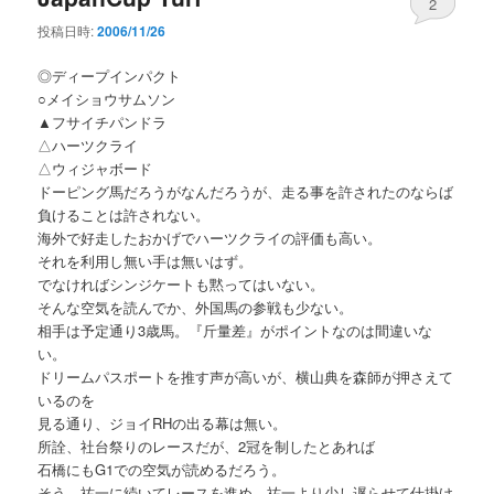
2
投稿日時:
2006/11/26
◎ディープインパクト
○メイショウサムソン
▲フサイチパンドラ
△ハーツクライ
△ウィジャボード
ドーピング馬だろうがなんだろうが、走る事を許されたのならば
負けることは許されない。
海外で好走したおかげでハーツクライの評価も高い。
それを利用し無い手は無いはず。
でなければシンジケートも黙ってはいない。
そんな空気を読んでか、外国馬の参戦も少ない。
相手は予定通り3歳馬。『斤量差』がポイントなのは間違いな
い。
ドリームパスポートを推す声が高いが、横山典を森師が押さえて
いるのを
見る通り、ジョイRHの出る幕は無い。
所詮、社台祭りのレースだが、2冠を制したとあれば
石橋にもG1での空気が読めるだろう。
そう。祐一に続いてレースを進め、祐一より少し遅らせて仕掛け