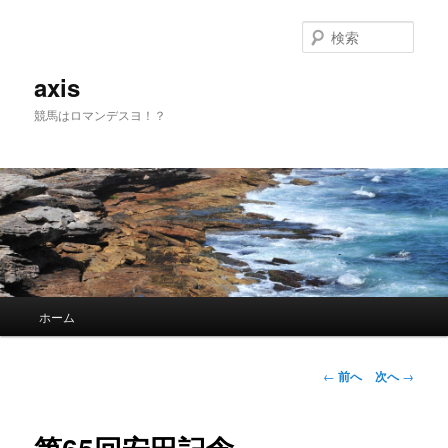
検
索
axis
競馬はロマンデスヨ！？
メインメニュー
ホーム
メインコンテンツへ移動
サブコンテンツへ移動
投稿ナビゲーシ
←
前へ
次へ
→
ョン