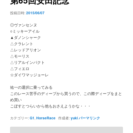
第65回安田記念
投稿日時:
2015/06/07
◎ヴァンセンヌ
○ミッキーアイル
▲ダノンシャーク
△クラレント
△レッドアリオン
△モーリス
△リアルインパクト
△フィエロ
☆ダイワマッジョーレ
祐一の選択に乗ってみる
このレース苦手のディープから買うので、この際ディープをまと
め買い
こぼすとつらいから他もおさえようかな・・・
カテゴリー:
G1
,
HorseRace
作成者:
yuki
パーマリンク