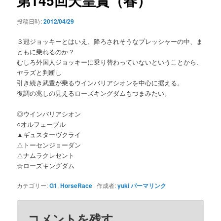
第145回天皇賞（春）
投稿日時:
2012/04/29
３冠ジョッキーとはいえ、降ろされそうなプレッシャーの中、ま
ともに乗れるのか？
むしろ外国人ジョッキーに乗り替わっていないということから、
ヤラズと判断し
引き続き武豊が乗るウインバリアシオンを中心に据える。
復調の兆しの見えるローズキングダムもつまみたい。
◎ウインバリアシオン
○オルフェーブル
▲ギュスターヴクライ
△トーセンジョーダン
△ナムラクレセント
☆ローズキングダム
カテゴリー:
G1
,
HorseRace
作成者:
yuki
パーマリンク
コメントを残す