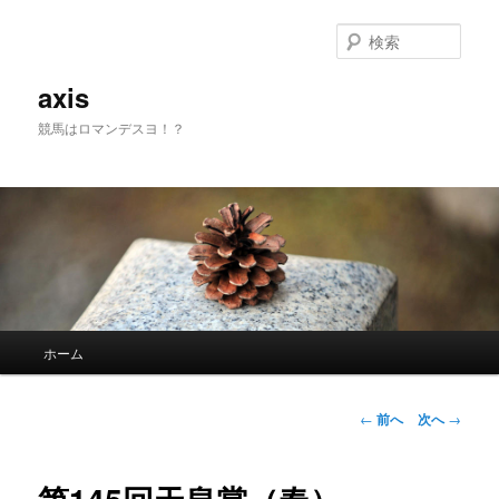
検
索
axis
競馬はロマンデスヨ！？
メインメニュー
ホーム
メインコンテンツへ移動
サブコンテンツへ移動
投稿ナビゲーシ
←
前へ
次へ
→
ョン