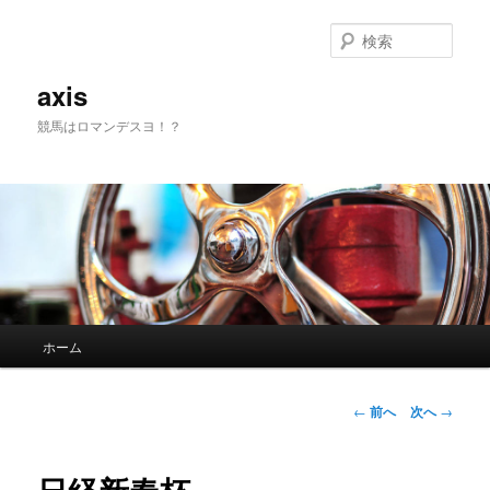
検
索
axis
競馬はロマンデスヨ！？
メインメニュー
ホーム
メインコンテンツへ移動
サブコンテンツへ移動
投稿ナビゲーシ
←
前へ
次へ
→
ョン