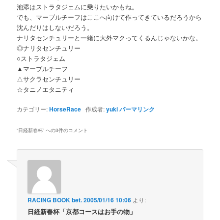
池添はストラタジェムに乗りたいかもね。
でも、マーブルチーフはここへ向けて作ってきているだろうから
沈んだりはしないだろう。
ナリタセンチュリーと一緒に大外マクってくるんじゃないかな。
◎ナリタセンチュリー
○ストラタジェム
▲マーブルチーフ
△サクラセンチュリー
☆タニノエタニティ
カテゴリー:
HorseRace
作成者:
yuki
パーマリンク
“
日経新春杯
” への3件のコメント
RACING BOOK bet.
2005/01/16 10:06
より:
日経新春杯「京都コースはお手の物」