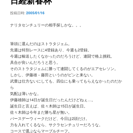
日経新春杯
投稿日時:
2005/01/16
ナリタセンチュリーの相手探しかな。。。
筆頭に選んだのはストラタジェム。
先週は特別レースに4登録あり、今週も2登録。
今週は輸送したくなかったのだろうけど、連闘で格上挑戦。
具合が良いんだろうと思う。
そのストラタジェムに勝って連闘してくるのがエアセレソン。
しかし、伊藤雄－藤田というのがピンと来ない。
武豊は仕方ないにしても、四位にも乗ってもらえなかったのだか
ら
気配は薄いかな。
伊藤雄師は14日が誕生日だったんだけどねぇ…。
誕生日と言えば、佐々木師は15日が誕生日。
佐々木師は今年まだ勝ち星が無い。
バースデーウィークだけど、今日は2頭だけ。
力を入れてくるなら、サクラセンチュリーだろうな。
コースで選ぶならマーブルチーフ。