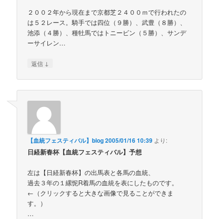
２００２年から現在まで京都芝２４００ｍで行われたの
は５２レース。騎手では四位（９勝）、武豊（８勝）、
池添（４勝）、種牡馬ではトニービン（５勝）、サンデ
ーサイレン…
↓
返信
【血統フェスティバル】blog
2005/01/16 10:39
より:
日経新春杯【血統フェスティバル】予想
左は【日経新春杯】の出馬表と各馬の血統、
過去３年の１縲怩R着馬の血統を表にしたものです。
←（クリックすると大きな画像で見ることができま
す。）
…